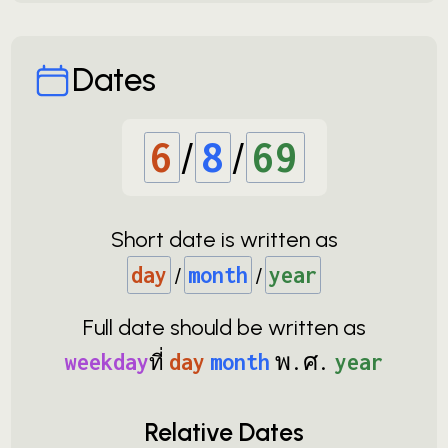
Dates
6
/
8
/
69
Short date is written as
day
/
month
/
year
Full date should be written as
weekday
ที่
day
month
พ.ศ.
year
Relative Dates