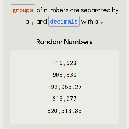
groups
of numbers are separated by
,
.
a
and
decimals
with a
Random Numbers
-
19
,
923
908
,
839
-
92
,
965
.
27
813
,
077
820
,
513
.
85