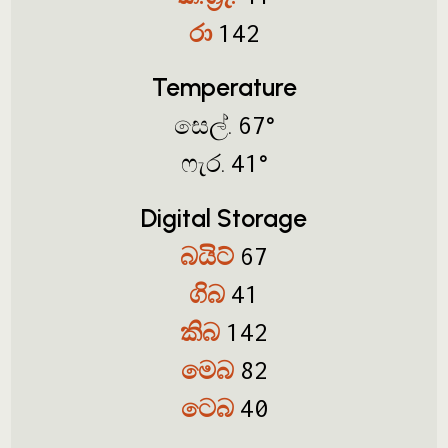
රා
142
Temperature
සෙල්.
°
67
ෆැර.
°
41
Digital Storage
බයිට්
67
ගිබ
41
කිබ
142
මෙබ
82
ටෙබ
40