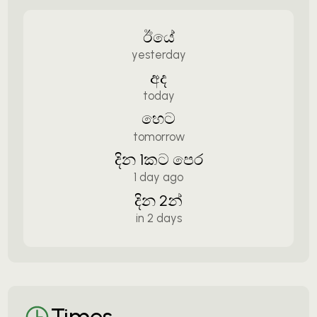
ඊයේ
yesterday
අද
today
හෙට
tomorrow
දින 1කට පෙර
1 day ago
දින 2න්
in 2 days
Times