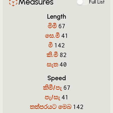
Measures
Full List
Length
මිමී
67
සෙ.මී
41
මී
142
කි.මී
82
සැත
40
Speed
කිමී/පැ
67
පැ/සැ
41
තත්පරයට මෙබ
142