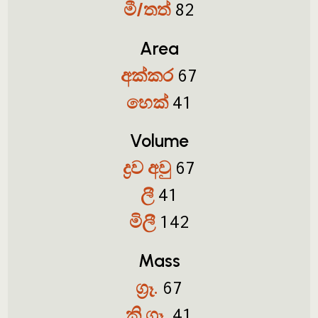
මී/තත්
82
Area
අක්කර
67
හෙක්
41
Volume
ද්‍රව අවු
67
ලී
41
මිලී
142
Mass
ග්‍රෑ.
67
කි.ග්‍රෑ.
41