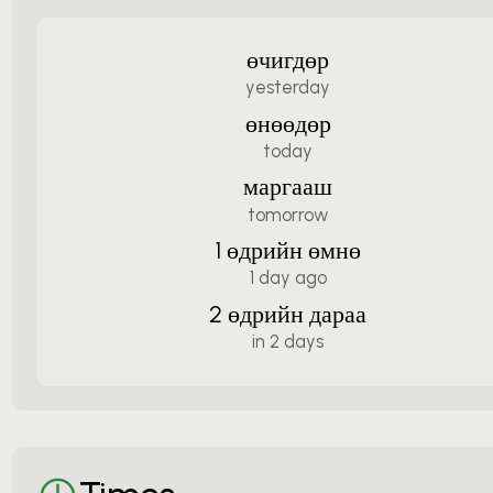
өчигдөр
yesterday
өнөөдөр
today
маргааш
tomorrow
1 өдрийн өмнө
1 day ago
2 өдрийн дараа
in 2 days