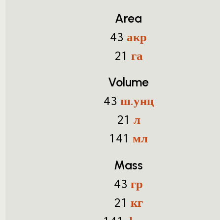
Area
акр
43
га
21
Volume
ш.унц
43
л
21
мл
141
Mass
гр
43
кг
21