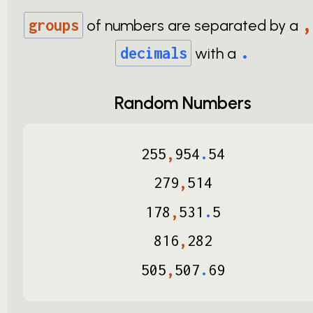
,
groups
of numbers are separated by a
.
decimals
with a
Random Numbers
255
,
954
.
54
279
,
514
178
,
531
.
5
816
,
282
505
,
507
.
69