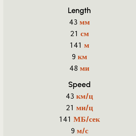
Length
мм
43
см
21
м
141
км
9
ми
48
Speed
км/ц
43
ми/ц
21
МБ/сек
141
м/с
9