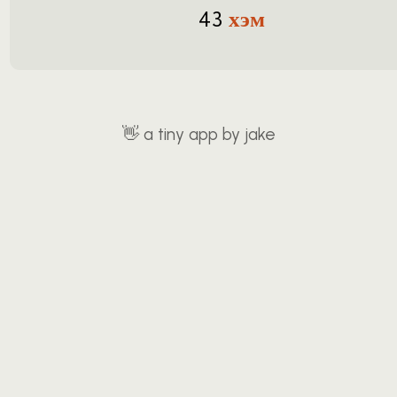
хэм
43
👋
a tiny app by jake