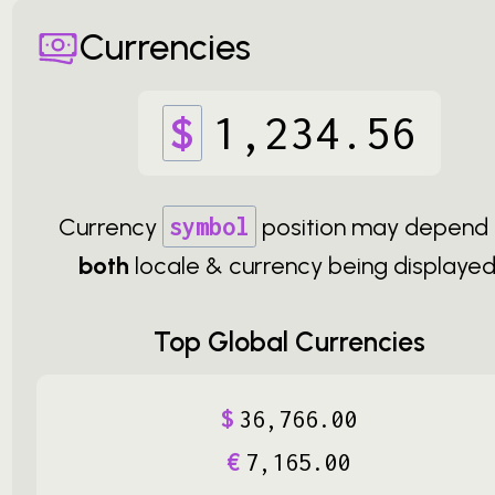
Currencies
$
1
,
234
.
56
Currency
symbol
position may depend
both
locale & currency being displayed
Top Global Currencies
$
36
,
766
.
00
€
7
,
165
.
00