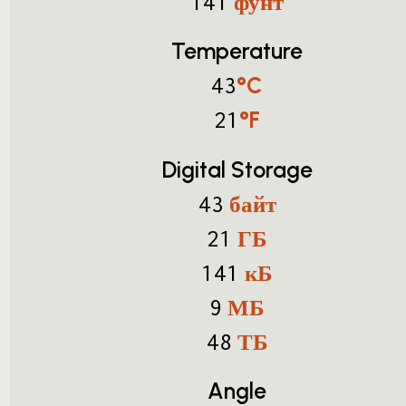
фунт
141
Temperature
°C
43
°F
21
Digital Storage
байт
43
ГБ
21
кБ
141
МБ
9
ТБ
48
Angle