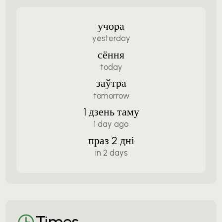
учора
yesterday
сёння
today
заўтра
tomorrow
1 дзень таму
1 day ago
праз 2 дні
in 2 days
Times