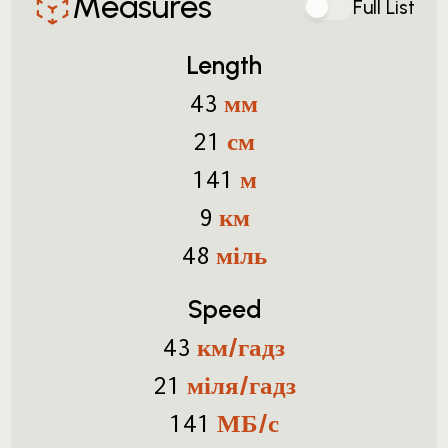
Measures
Full List
Length
мм
43
см
21
м
141
км
9
міль
48
Speed
км/гадз
43
міля/гадз
21
МБ/с
141