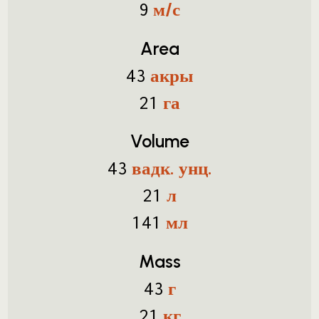
м/с
9
Area
акры
43
га
21
Volume
вадк. унц.
43
л
21
мл
141
Mass
г
43
кг
21