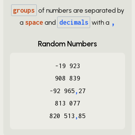
groups
of numbers are separated by
,
a
space
and
decimals
with a
Random Numbers
-
19
923
908
839
-
92
965
,
27
813
077
820
513
,
85