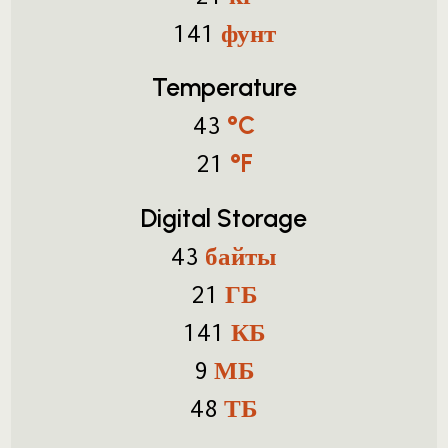
фунт
141
Temperature
°C
43
°F
21
Digital Storage
байты
43
ГБ
21
КБ
141
МБ
9
ТБ
48