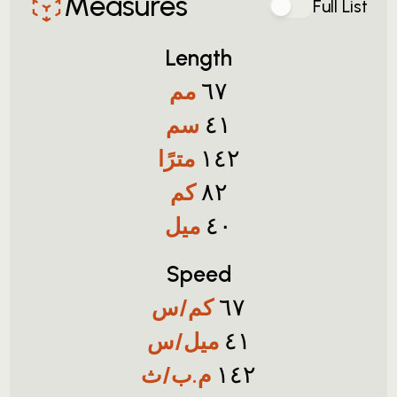
Measures
Full List
Length
مم
٦٧
سم
٤١
مترًا
١٤٢
كم
٨٢
ميل
٤٠
Speed
كم/س
٦٧
ميل/س
٤١
م.ب/ث
١٤٢