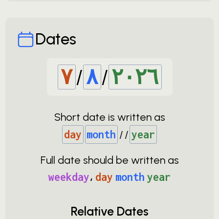
Dates
٧
‏/
٨
‏/
٢٠٢٦
Short date is written as
day
month
‏/
‏/
year
Full date should be written as
weekday
،
day
month
year
Relative Dates