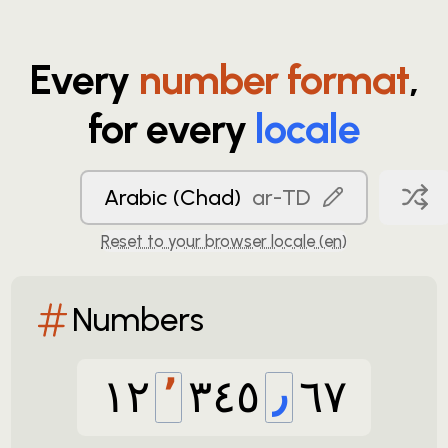
Every
number format
,
for every
locale
Arabic (Chad)
ar-TD
Reset to your browser locale (
en
)
Numbers
١٢
٬
٣٤٥
٫
٦٧