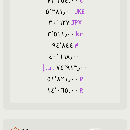
٧٢
٬
٢٥٤
٫
٠٠
€
٥
٬
٢٨١
٫
٠٠
UK£
٣٠
٬
٦٢٧
JP¥
٣
٬
٥١١
٫
٠٠
kr
٩٤
٬
٨٤٤
₩
٤٠
٬
٦٦٨
٫
٠٠
د.إ.
٧٤
٬
٩١٣
٫
٠٠
٥١
٬
٨٢١
٫
٠٠
₽
١٤
٬
٠٦٥
٫
٠٠
R