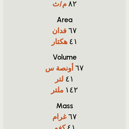
م/ث
٨٢
Area
فدان
٦٧
هكتار
٤١
Volume
أونصة س
٦٧
لتر
٤١
ملتر
١٤٢
Mass
غرام
٦٧
كغم
٤١