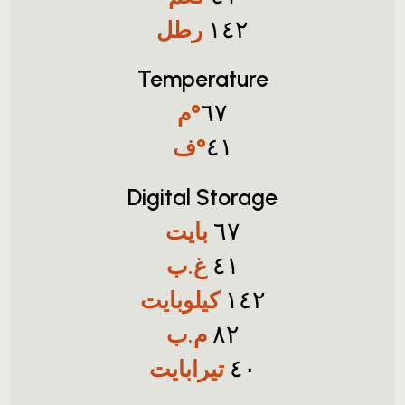
رطل
١٤٢
Temperature
°م
٦٧
°ف
٤١
Digital Storage
بايت
٦٧
غ.ب
٤١
كيلوبايت
١٤٢
م.ب
٨٢
تيرابايت
٤٠