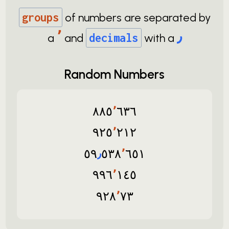
groups
of numbers are separated by
٬
٫
a
and
decimals
with a
Random Numbers
٨٨٥
٬
٦٣٦
٩٢٥
٬
٢١٢
٥٩
٫
٥٣٨
٬
٦٥١
٩٩٦
٬
١٤٥
٩٢٨
٬
٧٣