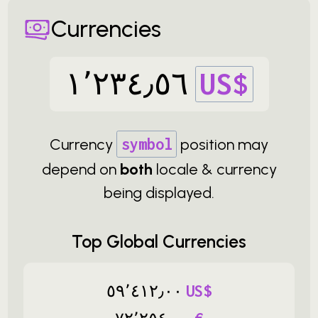
Currencies
١
٬
٢٣٤
٫
٥٦
US$
Currency
symbol
position may
depend on
both
locale & currency
being displayed.
Top Global Currencies
٥٩
٬
٤١٢
٫
٠٠
US$